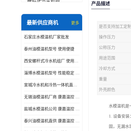
螺杆式冷水机组
产品描述
冷水机和冷热一体机
最新供应商机
更多
是否支持加工定
水模温机
石家庄水模温机厂家批发
操作压力
防爆冷水机
公称压力
泰州油模温机型号 使用便捷
用途范围
西安螺杆式冷水机组厂 使用便捷
冷却方式
淄博水模温机型号 性能稳定 康嘉温控
重量
宣城冷水机和冷热一体机直供 操作方便
外壳颜色
无锡油模温机厂商 康嘉温控 性能稳定
水模温机是
盐城水模温机公司 康嘉温控 操作方便
1. 设备
泰兴油模温机直供 康嘉温控 使用便捷
固，无漏水