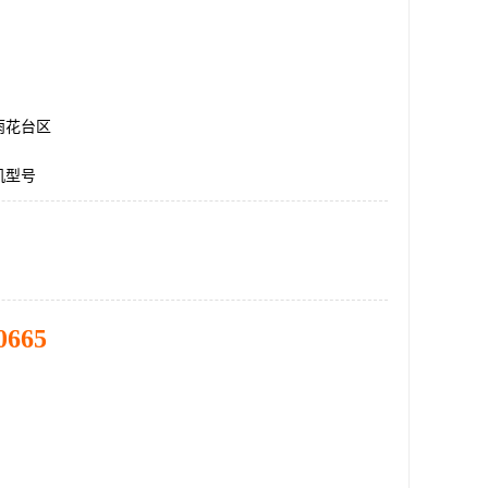
雨花台区
机型号
0665