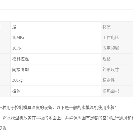
制
是
材质
10MPa
工作电压
10PN
应用领域
模具控温
规格
间接冷却
外形尺寸
300kg
稳定性
橙色
换热面积
一种用于控制模具温度的设备，以下是一般的水模温机使用步骤：
安装：将水模温机放置在平稳的地面上，并确保周围有足够的空间进行通风
现象。