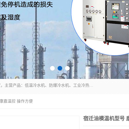
南京康嘉温控设备有限公司是一家工业冷水机厂家，主营产品：低温冷水机、防爆冷水机、工业冷热一体机、工业冷水机等冷水机，公司依托南京工业大学的技术，汇集众多业内技术，不断管理模式，使得我们的产品始终处于国内成员之一水平，在业界享有很高赞誉，是欧洲、北美、中东、东南亚等多个国家和地区。
 康嘉温控 操作方便
宿迁油模温机型号 