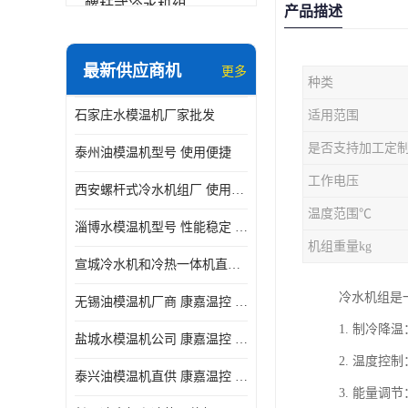
螺杆式冷水机组
产品描述
冷水机和冷热一体机
最新供应商机
更多
种类
水模温机
石家庄水模温机厂家批发
适用范围
防爆冷水机
是否支持加工定
泰州油模温机型号 使用便捷
工作电压
西安螺杆式冷水机组厂 使用便捷
温度范围℃
淄博水模温机型号 性能稳定 康嘉温控
机组重量kg
宣城冷水机和冷热一体机直供 操作方便
冷水机组是
无锡油模温机厂商 康嘉温控 性能稳定
1. 制冷
盐城水模温机公司 康嘉温控 操作方便
2. 温度
泰兴油模温机直供 康嘉温控 使用便捷
3. 能量