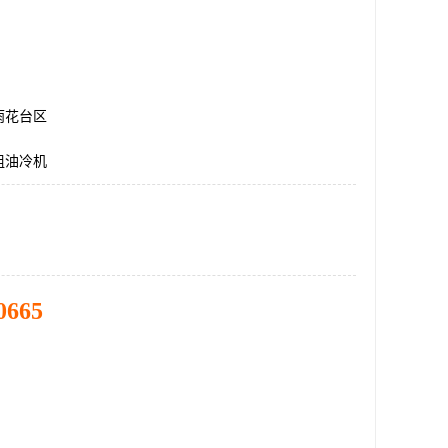
雨花台区
组油冷机
0665