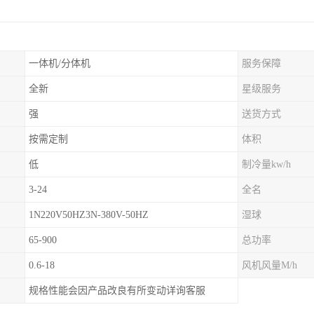
一体机/分体机
服务保障
全新
星级服务
强
送货方式
按需定制
体积
低
制冷量kw/h
3-24
全名
1N220V50HZ3N-380V-50HZ
湿球
65-900
总功率
0.6-18
风机风量M/h
规格性能会因产品改良有所变动详询客服