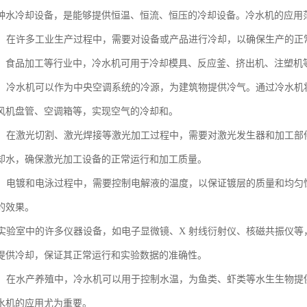
种水冷却设备，是能够提供恒温、恒流、恒压的冷却设备。冷水机的应用
生产：在许多工业生产过程中，需要对设备或产品进行冷却，以确保生产的
、食品加工等行业中，冷水机可用于冷却模具、反应釜、挤出机、注塑机
系统：冷水机可以作为中央空调系统的冷源，为建筑物提供冷气。通过冷水
风机盘管、空调箱等，实现空气的冷却和。
加工：在激光切割、激光焊接等激光加工过程中，需要对激光发生器和加工
却水，确保激光加工设备的正常运行和加工质量。
电泳：电镀和电泳过程中，需要控制电解液的温度，以保证镀层的质量和均
的效果。
室：实验室中的许多仪器设备，如电子显微镜、X 射线衍射仪、核磁共振仪
提供冷却，保证其正常运行和实验数据的准确性。
养殖：在水产养殖中，冷水机可以用于控制水温，为鱼类、虾类等水生生物
水机的应用尤为重要。