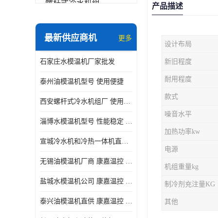
螺杆式冷水机组
产品描述
冷水机和冷热一体机
最新供应商机
更多
设计布局
水模温机
石家庄水模温机厂家批发
新旧程度
防爆冷水机
耐用程度
泰州油模温机型号 使用便捷
款式
西安螺杆式冷水机组厂 使用便捷
噪音水平
淄博水模温机型号 性能稳定 康嘉温控
加热功率kw
宣城冷水机和冷热一体机直供 操作方便
电源
无锡油模温机厂商 康嘉温控 性能稳定
机组重量kg
盐城水模温机公司 康嘉温控 操作方便
制冷剂充注量KG
泰兴油模温机直供 康嘉温控 使用便捷
其他