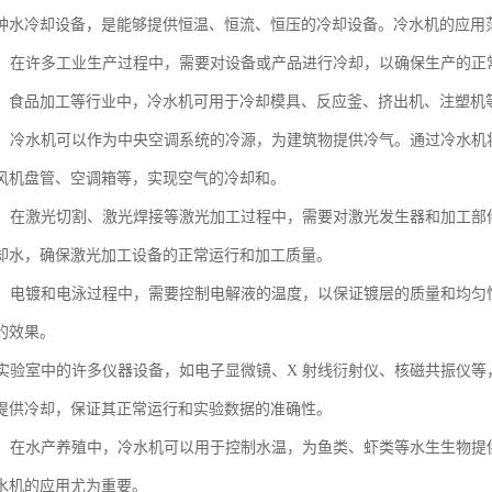
种水冷却设备，是能够提供恒温、恒流、恒压的冷却设备。冷水机的应用
生产：在许多工业生产过程中，需要对设备或产品进行冷却，以确保生产的
、食品加工等行业中，冷水机可用于冷却模具、反应釜、挤出机、注塑机
系统：冷水机可以作为中央空调系统的冷源，为建筑物提供冷气。通过冷水
风机盘管、空调箱等，实现空气的冷却和。
加工：在激光切割、激光焊接等激光加工过程中，需要对激光发生器和加工
却水，确保激光加工设备的正常运行和加工质量。
电泳：电镀和电泳过程中，需要控制电解液的温度，以保证镀层的质量和均
的效果。
室：实验室中的许多仪器设备，如电子显微镜、X 射线衍射仪、核磁共振仪
提供冷却，保证其正常运行和实验数据的准确性。
养殖：在水产养殖中，冷水机可以用于控制水温，为鱼类、虾类等水生生物
水机的应用尤为重要。