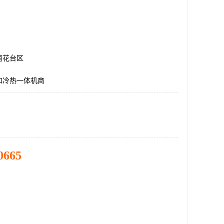
雨花台区
和冷热一体机商
0665