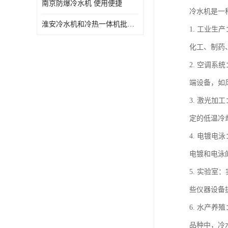
南京防爆冷水机 使用便捷
冷水机是一
淮安冷水机和冷热一体机批发 性能稳定
1. 工业
化工、制药
2. 空调
端设备，如
3. 激光
定的低温冷
4. 电镀
电镀和电泳
5. 实验
些仪器设备
6. 水产
品种中，冷