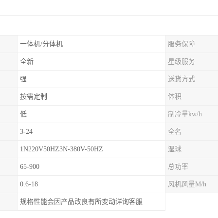
一体机/分体机
服务保障
全新
星级服务
强
送货方式
按需定制
体积
低
制冷量kw/h
3-24
全名
1N220V50HZ3N-380V-50HZ
湿球
65-900
总功率
0.6-18
风机风量M/h
规格性能会因产品改良有所变动详询客服