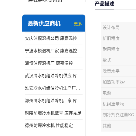
螺杆式冷水机组
产品描述
冷水机和冷热一体机
最新供应商机
更多
设计布局
水模温机
安庆油模温机公司 康嘉温控
新旧程度
防爆冷水机
耐用程度
宁波水模温机厂家 康嘉温控
款式
淄博油模温机厂 康嘉温控
噪音水平
武汉冷水机组油冷机供应 库存充足 康嘉温控
加热功率kw
淮安冷水机组油冷机生产厂家 性能稳定 康嘉温控
电源
滁州冷水机组油冷机厂家 库存充足 康嘉温控
机组重量kg
铜陵防爆冷水机型号 库存充足
制冷剂充注量KG
德州防爆冷水机 性能稳定
其他