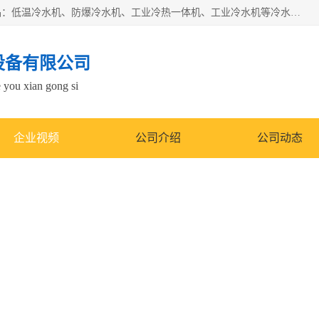
南京康嘉温控设备有限公司是一家工业冷水机厂家，主营产品：低温冷水机、防爆冷水机、工业冷热一体机、工业冷水机等冷水机，公司依托南京工业大学的技术，汇集众多业内技术，不断管理模式，使得我们的产品始终处于国内成员之一水平，在业界享有很高赞誉，是欧洲、北美、中东、东南亚等多个国家和地区。
设备有限公司
e you xian gong si
企业视频
公司介绍
公司动态