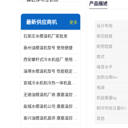
螺杆式冷水机组
产品描述
冷水机和冷热一体机
最新供应商机
更多
设计布局
水模温机
石家庄水模温机厂家批发
新旧程度
防爆冷水机
耐用程度
泰州油模温机型号 使用便捷
款式
西安螺杆式冷水机组厂 使用便捷
噪音水平
淄博水模温机型号 性能稳定 康嘉温控
加热功率kw
宣城冷水机和冷热一体机直供 操作方便
电源
无锡油模温机厂商 康嘉温控 性能稳定
机组重量kg
盐城水模温机公司 康嘉温控 操作方便
制冷剂充注量KG
泰兴油模温机直供 康嘉温控 使用便捷
其他