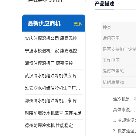
螺杆式冷水机组
产品描述
冷水机和冷热一体机
最新供应商机
更多
种类
水模温机
安庆油模温机公司 康嘉温控
适用范围
防爆冷水机
是否支持加工定
宁波水模温机厂家 康嘉温控
工作电压
淄博油模温机厂 康嘉温控
温度范围℃
武汉冷水机组油冷机供应 库存充足 康嘉温控
机组重量kg
淮安冷水机组油冷机生产厂家 性能稳定 康嘉温控
油冷机是一
滁州冷水机组油冷机厂家 库存充足 康嘉温控
具体来说，
铜陵防爆冷水机型号 库存充足
1. 冷却
德州防爆冷水机 性能稳定
2. 稳定