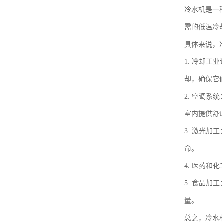
冷水机是一
需的低温冷
具体来说，
1. 冷却
却，确保它
2. 空调
室内提供舒
3. 激光
命。
4. 医药
5. 食品
量。
总之，冷水