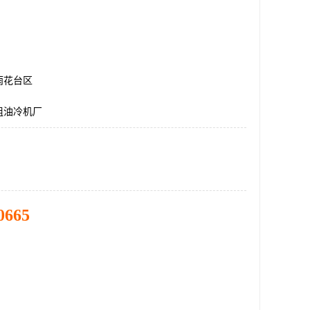
雨花台区
组油冷机厂
0665