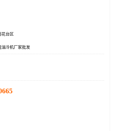
雨花台区
组油冷机厂家批发
0665