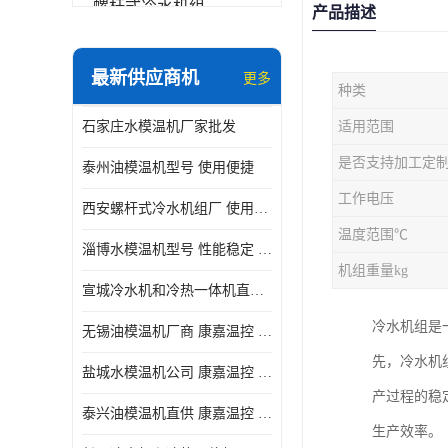
螺杆式冷水机组
产品描述
冷水机和冷热一体机
最新供应商机
更多
种类
水模温机
石家庄水模温机厂家批发
适用范围
防爆冷水机
是否支持加工定
泰州油模温机型号 使用便捷
工作电压
西安螺杆式冷水机组厂 使用便捷
温度范围℃
淄博水模温机型号 性能稳定 康嘉温控
机组重量kg
宣城冷水机和冷热一体机直供 操作方便
冷水机组是
无锡油模温机厂商 康嘉温控 性能稳定
先，冷水机
盐城水模温机公司 康嘉温控 操作方便
产过程的稳
泰兴油模温机直供 康嘉温控 使用便捷
生产效率。