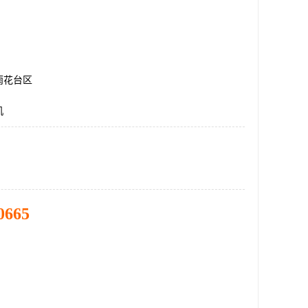
雨花台区
机
0665