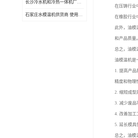
长沙冷水机和冷热一体机厂家电话 库存充足
在压铸行业
石家庄水模温机供货商 使用便捷
在橡胶行业
此外，油模
和产品质量
总之，油模
油模温机是
1. 提高
精度和物理
2. 缩短
3. 减少
4. 改善
5. 延长
总之，油模