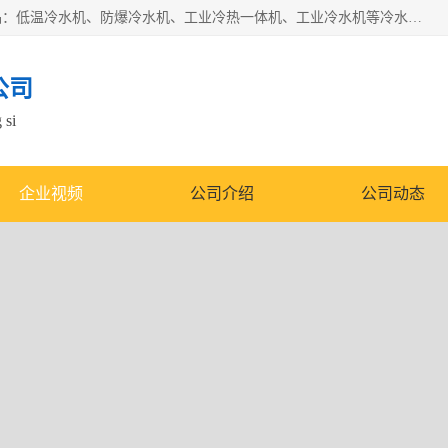
南京康嘉温控设备有限公司是一家工业冷水机厂家，主营产品：低温冷水机、防爆冷水机、工业冷热一体机、工业冷水机等冷水机，公司依托南京工业大学的技术，汇集众多业内技术，不断管理模式，使得我们的产品始终处于国内成员之一水平，在业界享有很高赞誉，是欧洲、北美、中东、东南亚等多个国家和地区。
公司
 si
企业视频
公司介绍
公司动态