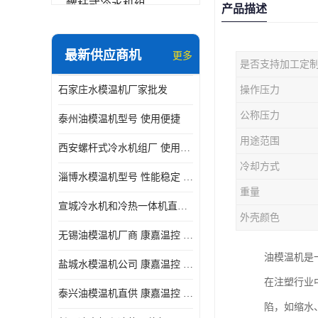
螺杆式冷水机组
产品描述
冷水机和冷热一体机
最新供应商机
更多
是否支持加工定
水模温机
石家庄水模温机厂家批发
操作压力
防爆冷水机
公称压力
泰州油模温机型号 使用便捷
用途范围
西安螺杆式冷水机组厂 使用便捷
冷却方式
淄博水模温机型号 性能稳定 康嘉温控
重量
宣城冷水机和冷热一体机直供 操作方便
外壳颜色
无锡油模温机厂商 康嘉温控 性能稳定
油模温机是
盐城水模温机公司 康嘉温控 操作方便
在注塑行业
泰兴油模温机直供 康嘉温控 使用便捷
陷，如缩水