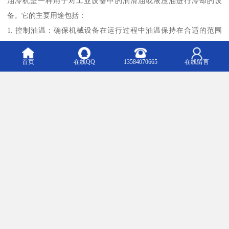
油冷机是一种用于对工业设备中的润滑油或液压油进行冷却的设
备。它的主要用途包括：
1. 控制油温：确保机械设备在运行过程中油温保持在合适的范围
内，防止油温过高导致油的性能下降、设备磨损加剧以及可能出现
的故障。
首页
在线QQ
13584070665
在线留言
2. 提高设备可靠性：通过维持合适的油温，延长设备的使用寿命，
减少设备的维修和更换成本，提高设备的可靠性和稳定性。
3. 保证加工精度：在一些对温度要求较高的加工过程中，如数控机
床的切削加工，油冷机可以保证切削液的温度稳定，从而提高加工
精度和表面质量。
4. 节能：合适的油温可以提高油的润滑性能，减少设备的能量消
耗，达到节能的目的。
5. 适应高温环境：在一些高温工作环境下，油冷机可以帮助设备正
常运行，避免因油温过高而影响设备的性能。
总之，油冷机在工业生产中起着重要的作用，有助于提高设备的性
能和可靠性，保证生产的顺利进行。