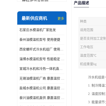
螺杆式冷水机组
产品描述
冷水机和冷热一体机
最新供应商机
更多
种类
水模温机
石家庄水模温机厂家批发
适用范围
防爆冷水机
是否支持加工定
泰州油模温机型号 使用便捷
工作电压
西安螺杆式冷水机组厂 使用便捷
温度范围℃
淄博水模温机型号 性能稳定 康嘉温控
机组重量kg
宣城冷水机和冷热一体机直供 操作方便
冷水机组是
无锡油模温机厂商 康嘉温控 性能稳定
1. 制冷
盐城水模温机公司 康嘉温控 操作方便
2. 温度
泰兴油模温机直供 康嘉温控 使用便捷
3. 能量