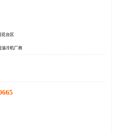
雨花台区
组油冷机厂商
0665