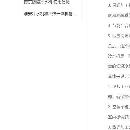
南京防爆冷水机 使用便捷
3. 保证
淮安冷水机和冷热一体机批发 性能稳定
度和表面质
4. 节能
5. 适应
总之，油冷
冷水机是一
需的低温冷
具体来说，
1. 冷却
却，确保它
2. 空调
室内提供舒
3. 激光