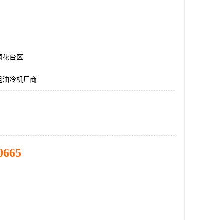
雨花台区
组油冷机厂商
0665