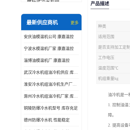
螺杆式冷水机组
产品描述
冷水机和冷热一体机
最新供应商机
更多
种类
水模温机
安庆油模温机公司 康嘉温控
适用范围
防爆冷水机
是否支持加工定
宁波水模温机厂家 康嘉温控
工作电压
淄博油模温机厂 康嘉温控
温度范围℃
武汉冷水机组油冷机供应 库存充足 康嘉温控
机组重量kg
淮安冷水机组油冷机生产厂家 性能稳定 康嘉温控
油冷机是一
滁州冷水机组油冷机厂家 库存充足 康嘉温控
1. 控制
铜陵防爆冷水机型号 库存充足
障。
德州防爆冷水机 性能稳定
2. 提高