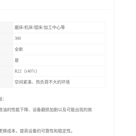
磨床/机床/镗床/加工中心等
380
全新
是
R22（r407c）
空间紧凑、热负荷不大的环境
括：
导致油的性能下降、设备磨损加剧以及可能出现的故
和更换成本，提高设备的可靠性和稳定性。