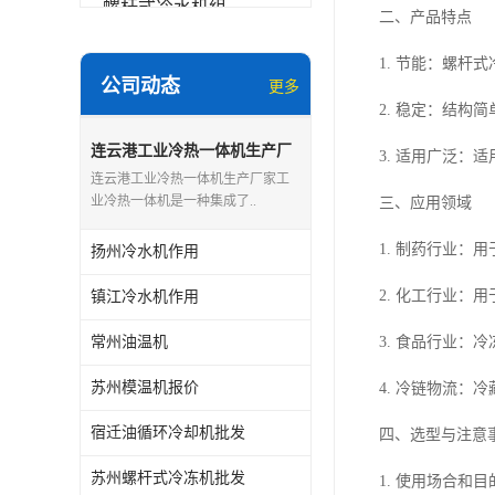
螺杆式冷水机组
二、产品特点
冷水机和冷热一体机
1. 节能：螺
公司动态
更多
水模温机
2. 稳定：结
防爆冷水机
连云港工业冷热一体机生产厂
3. 适用广泛
家
连云港工业冷热一体机生产厂家工
业冷热一体机是一种集成了..
三、应用领域
1. 制药行业
扬州冷水机作用
2. 化工行业：
镇江冷水机作用
常州油温机
3. 食品行业：
苏州模温机报价
4. 冷链物流：
宿迁油循环冷却机批发
四、选型与注意
苏州螺杆式冷冻机批发
1. 使用场合