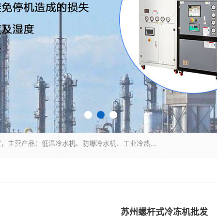
南京康嘉温控设备有限公司是一家工业冷水机厂家，主营产品：低温冷水机、防爆冷水机、工业冷热一体机、工业冷水机等冷水机，公司依托南京工业大学的技术，汇集众多业内技术，不断管理模式，使得我们的产品始终处于国内成员之一水平，在业界享有很高赞誉，是欧洲、北美、中东、东南亚等多个国家和地区。
苏州螺杆式冷冻机批发