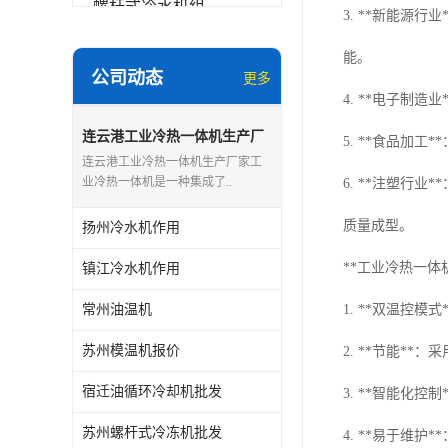
螺杆式冷水机组
3. **新能
冷水机和冷热一体机
能。
公司动态
更多
水模温机
4. **电子制
防爆冷水机
连云港工业冷热一体机生产厂
5. **食品加
家
连云港工业冷热一体机生产厂家工
业冷热一体机是一种集成了..
6. **注塑行
质量成型。
扬州冷水机作用
**工业冷热一体
镇江冷水机作用
常州油温机
1. **双温控
苏州模温机报价
2. **节能*
宿迁油循环冷却机批发
3. **智能化
苏州螺杆式冷冻机批发
4. **易于维