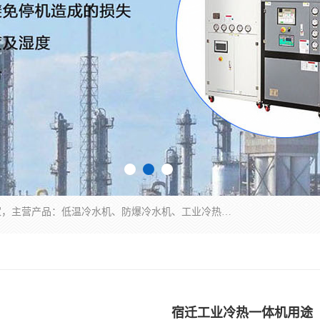
南京康嘉温控设备有限公司是一家工业冷水机厂家，主营产品：低温冷水机、防爆冷水机、工业冷热一体机、工业冷水机等冷水机，公司依托南京工业大学的技术，汇集众多业内技术，不断管理模式，使得我们的产品始终处于国内成员之一水平，在业界享有很高赞誉，是欧洲、北美、中东、东南亚等多个国家和地区。
宿迁工业冷热一体机用途