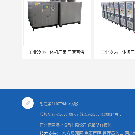
体机厂家|厂家直供
工业冷热一体机厂家|稳定性强
工业冷热
您是第
2107794
位访客
版权所有 ©2026-08-08
苏ICP备2024130924号-2
南京康嘉温控设备有限公司
保留所有权利.
技术支持：
八方资源网
免责声明
管理员入口
网站