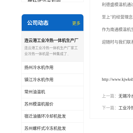
螺杆式冷水机组
利德盛模温机通过
冷水机和冷热一体机
至上”的经营理
公司动态
更多
水模温机
作为南通模温机
防爆冷水机
连云港工业冷热一体机生产厂
迎随时与我们联
家
连云港工业冷热一体机生产厂家工
业冷热一体机是一种集成了..
扬州冷水机作用
http://www.kjwks
镇江冷水机作用
常州油温机
上一篇：
无锡冷
苏州模温机报价
下一篇：
工业冷
宿迁油循环冷却机批发
苏州螺杆式冷冻机批发