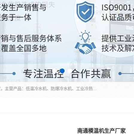
南京康嘉温控设备有限公司是一家工业冷水机厂家，主营产品：低温冷水机、防爆冷水机、工业冷热一体机、工业冷水机等冷水机，公司依托南京工业大学的技术，汇集众多业内技术，不断管理模式，使得我们的产品始终处于国内成员之一水平，在业界享有很高赞誉，是欧洲、北美、中东、东南亚等多个国家和地区。
南通模温机生产厂家