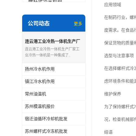
螺杆式冷水机组
应用领域
冷水机和冷热一体机
在制药行业，螺
公司动态
更多
水模温机
度需求。在食品
防爆冷水机
连云港工业冷热一体机生产厂
保证货物的质量
家
连云港工业冷热一体机生产厂家工
业冷热一体机是一种集成了..
选型与注意事项
在选择螺杆式冷
扬州冷水机作用
虑环境条件和能
镇江冷水机作用
常州油温机
维护保养
苏州模温机报价
为了保持螺杆式
宿迁油循环冷却机批发
况，检查机械部
苏州螺杆式冷冻机批发
结语