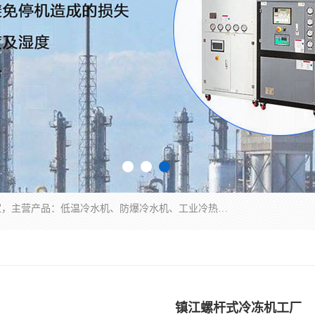
南京康嘉温控设备有限公司是一家工业冷水机厂家，主营产品：低温冷水机、防爆冷水机、工业冷热一体机、工业冷水机等冷水机，公司依托南京工业大学的技术，汇集众多业内技术，不断管理模式，使得我们的产品始终处于国内成员之一水平，在业界享有很高赞誉，是欧洲、北美、中东、东南亚等多个国家和地区。
镇江螺杆式冷冻机工厂